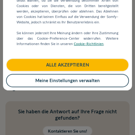
selbst wählen, ob Sie die Verwendung bestimmter Arten von
Suchleiste
Cookies oder von Diensten, die von Dritten bereitgestellt
Welche Zigbee-
werden
werden, akzeptieren, überprüfen oder ablehnen. Das Ablehnen
automatisch
Motoreinstellungen können
von Cookies hat keinen Einfluss auf die Verwendung der Somfy-
Vorschläge
Website, jedoch schränkt es Ihr Benutzererlebnis ein.
geändert werden?
angezeigt,
Sie können jederzeit Ihre Meinung ändern oder Ihre Zustimmung
um
über das Cookie-Preference-Center widerrufen. Weitere
die
Zugriff auf Alle Motoreinstellungen (Reset,
Informationen finden Sie in unseren
Cookie-Richtlinien
.
Auswahl
Neuprogrammierung ...) können nur vom Fachbetrieb
zu
mit der TaHoma pro App über das Bluetooth Low
erleichtern.
Energy Funkprotokoll (BLE) durchgeführt werden.
ALLE AKZEPTIEREN
Mit der TaHoma by Somfy App oder der Ysia-
Fernbedienung (wenn keine TaHoma verwendet wird)
Meine Einstellungen verwalten
können nur die Endlagen auch vom Benutzer neu
eingestellt werden
.
Sie haben die Antwort auf Ihre Frage nicht
gefunden?
Kontaktieren Sie uns!