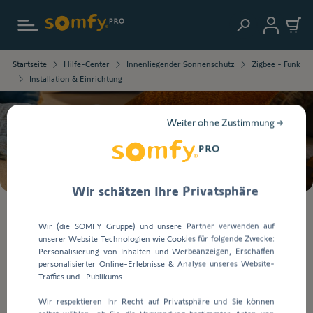
Zur Startseite
Sie
Startseite
Hilfe-Center
Innenliegender Sonnenschutz
Zigbee - Funk
werden
Installation & Einrichtung
zur
ausführlichen
Beschreibung
Weiter ohne Zustimmung →
der
Suche
Frage
weitergeleitet.
Wir schätzen Ihre Privatsphäre
Bei
Wir (die SOMFY Gruppe) und unsere Partner verwenden auf
der
unserer Website Technologien wie Cookies für folgende Zwecke:
Eingabe
Installation & Einrichtung
Personalisierung von Inhalten und Werbeanzeigen, Erschaffen
von
personalisierter Online-Erlebnisse & Analyse unseres Website-
Werten
Traffics und -Publikums.
in
Zurück zur Startseite
Wir respektieren Ihr Recht auf Privatsphäre und Sie können
die