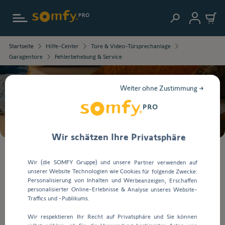
Zur Startseite
Die
Startseite
Hilfe-Center
Tore & Video-Türsprechanlage
ausgewählten
Garagentore
Fehlerbehebung & Service
Informationen
wurden
geladen.
Weiter ohne Zustimmung →
Verwenden
Suche
Sie
die
Tab-
Taste,
Wir schätzen Ihre Privatsphäre
um
durch
Bei
Wir (die SOMFY Gruppe) und unsere Partner verwenden auf
den
der
unserer Website Technologien wie Cookies für folgende Zwecke:
Inhalt
Eingabe
Fehlerbehebung & Service
Personalisierung von Inhalten und Werbeanzeigen, Erschaffen
zu
von
personalisierter Online-Erlebnisse & Analyse unseres Website-
navigieren.
Werten
Traffics und -Publikums.
in
Fehlerbehebung & Service
Wir respektieren Ihr Recht auf Privatsphäre und Sie können
die