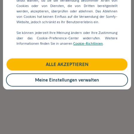
selbst wählen, ob Sie die Verwendung bestimmter Arten von
Suchleiste
Cookies oder von Diensten, die von Dritten bereitgestellt
werden
werden, akzeptieren, überprüfen oder ablehnen. Das Ablehnen
automatisch
Wie kann ich meinen Funk-Codetaster
von Cookies hat keinen Einfluss auf die Verwendung der Somfy-
Vorschläge
zurücksetzen?
Website, jedoch schränkt es Ihr Benutzererlebnis ein.
angezeigt,
Sie können jederzeit Ihre Meinung ändern oder Ihre Zustimmung
um
über das Cookie-Preference-Center widerrufen. Weitere
die
Was genau passiert beim Zurücksetzen mit
Informationen finden Sie in unseren
Cookie-Richtlinien
.
Auswahl
meinen Funk-Codetaster?
zu
erleichtern.
ALLE AKZEPTIEREN
Zurück zur Startseite
Meine Einstellungen verwalten