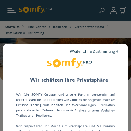
Zur Startseite
Die
Startseite
Hilfe-Center
Rollladen
Verdrahteter Motor
ausgewählten
Installation & Einrichtung
Informationen
wurden
geladen.
Weiter ohne Zustimmung →
Verwenden
Suche
Sie
die
Tab-
Taste,
Wir schätzen Ihre Privatsphäre
um
durch
Bei
Wir (die SOMFY Gruppe) und unsere Partner verwenden auf
den
der
unserer Website Technologien wie Cookies für folgende Zwecke:
Inhalt
Eingabe
Installation & Einrichtung
Personalisierung von Inhalten und Werbeanzeigen, Erschaffen
zu
von
personalisierter Online-Erlebnisse & Analyse unseres Website-
navigieren.
Werten
Traffics und -Publikums.
in
Installation & Einrichtung
Wir respektieren Ihr Recht auf Privatsphäre und Sie können
die