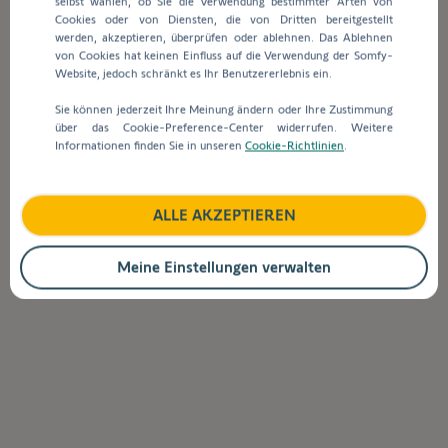
selbst wählen, ob Sie die Verwendung bestimmter Arten von
Suchleiste
Cookies oder von Diensten, die von Dritten bereitgestellt
werden
werden, akzeptieren, überprüfen oder ablehnen. Das Ablehnen
automatisch
Wie stellt man die Endlagen eines
von Cookies hat keinen Einfluss auf die Verwendung der Somfy-
Vorschläge
verdrahteten, mechanischen Somfy Motors
Website, jedoch schränkt es Ihr Benutzererlebnis ein.
angezeigt,
ein?
Sie können jederzeit Ihre Meinung ändern oder Ihre Zustimmung
um
über das Cookie-Preference-Center widerrufen. Weitere
die
Informationen finden Sie in unseren
Cookie-Richtlinien
.
Auswahl
Oximo WT Einstellung fixe Endlagen?
zu
erleichtern.
ALLE AKZEPTIEREN
Zurück zur Startseite
Meine Einstellungen verwalten