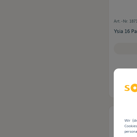
Art.-Nr.
187
Ysia 16 Pa
Auf Lager
Wir (d
Cookie
persona