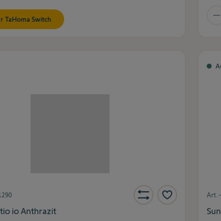
r TaHoma Switch
A
1290
Art.
tio io Anthrazit
Sun