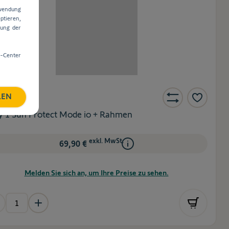
rwendung
ptieren,
dung der
e-Center
REN
-Nr.
1871444
 1 Sun Protect Mode io + Rahmen
exkl. MwSt.
69,90 €
Melden Sie sich an, um Ihre Preise zu sehen.