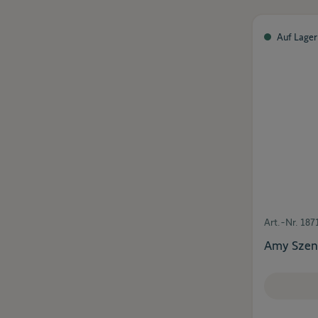
Auf Lager
Art.-Nr.
187
Amy Szena