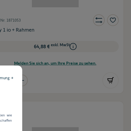
-Nr.
1871053
 1 io + Rahmen
exkl. MwSt.
64,88 €
Melden Sie sich an, um Ihre Preise zu sehen.
mmung →
uf Lager
ien wie
chaffen