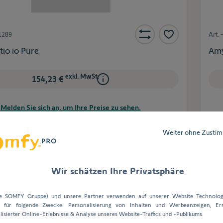
1289
Art.
tio io Pure
Amy
exkl. MwSt.
154,23 €
Melden Sie sich an, um Ihre Preise zu sehen.
Weiter ohne Zusti
Wir schätzen Ihre Privatsphäre
A
ie SOMFY Gruppe) und unsere Partner verwenden auf unserer Website Technolog
s für folgende Zwecke: Personalisierung von Inhalten und Werbeanzeigen, Ers
lisierter Online-Erlebnisse & Analyse unseres Website-Traffics und -Publikums.