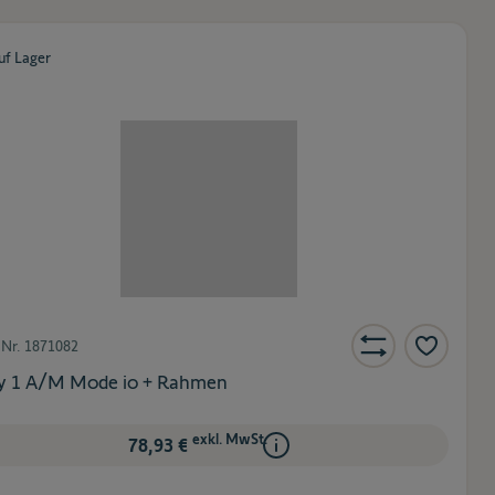
uf Lager
-Nr.
1871082
 1 A/M Mode io + Rahmen
exkl. MwSt.
78,93 €