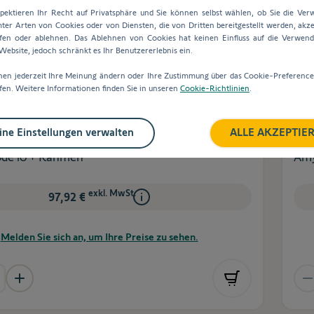
pektieren Ihr Recht auf Privatsphäre und Sie können selbst wählen, ob Sie die Ve
ter Arten von Cookies oder von Diensten, die von Dritten bereitgestellt werden, akze
fen oder ablehnen. Das Ablehnen von Cookies hat keinen Einfluss auf die Verwen
ebsite, jedoch schränkt es Ihr Benutzererlebnis ein.
nen jederzeit Ihre Meinung ändern oder Ihre Zustimmung über das Cookie-Preferenc
fen. Weitere Informationen finden Sie in unseren
Cookie-Richtlinien
.
ne Einstellungen verwalten
ALLE AKZEPTIE
1111
Art.
de io + Rahmen
Amy
exkl. MwSt.
97,92 €
Melden Sie sich an, um Ihre Preise zu sehen.