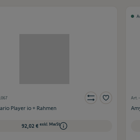
A
1067
Art.
rio Player io + Rahmen
Amy
exkl. MwSt.
92,02 €